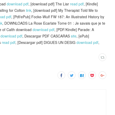
load
download pdf
, [download pdf] The Liar
read pdf
, [Kindle]
alling for Colton
link
, [download pdf] My Therapist Told Me to
oad pdf
, [Pdf/ePub] Focke-Wulf FW 187: An Illustrated History by
nk
, DOWNLOADS La Rose Ecarlate Tome 01 : Je savais que je te
le of Calth download
download pdf
, [PDF/Kindle] Parade: A
l
download pdf
, Descargar PDF CASCARAS
site
, [ePub]
s
read pdf
, [Descargar pdf] DIGUES UN DESIG
download pdf
,