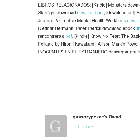
LIBROS RELACIONADOS: [Kindle] Monsters down
Starsight download
download pdf
, [download pdf] F
Journal: A Creative Mental Health Workbook
downl
Dietmar Hermann, Peter Petrick download ebook
li
rencontrerais
pdf
, [Kindle] Know No Fear: The Batt
Folktale by Hiromi Kawakami, Allison Markin Powel
INOCENTES EN EL EXTRANJERO descargar grati
gussozypokac's Ownd
フォロー