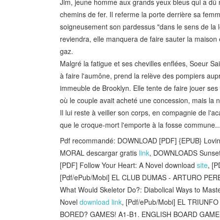
Jim, jeune homme aux grands yeux bleus qui a dû ma
chemins de fer. Il referme la porte derrière sa fem
soigneusement son pardessus "dans le sens de la l
reviendra, elle manquera de faire sauter la maison
gaz.
Malgré la fatigue et ses chevilles enflées, Soeur S
à faire l'aumône, prend la relève des pompiers aupr
immeuble de Brooklyn. Elle tente de faire jouer ses 
où le couple avait acheté une concession, mais la n
Il lui reste à veiller son corps, en compagnie de l'
que le croque-mort l'emporte à la fosse commune..
Pdf recommandé: DOWNLOAD [PDF] {EPUB} Lovin
MORAL descargar gratis
link
, DOWNLOADS Sunset o
[PDF] Follow Your Heart: A Novel download
site
, [
[Pdf/ePub/Mobi] EL CLUB DUMAS - ARTURO PERE
What Would Skeletor Do?: Diabolical Ways to Mast
Novel
download link
, [Pdf/ePub/Mobi] EL TRIUNF
BORED? GAMES! A1-B1. ENGLISH BOARD GAMES 