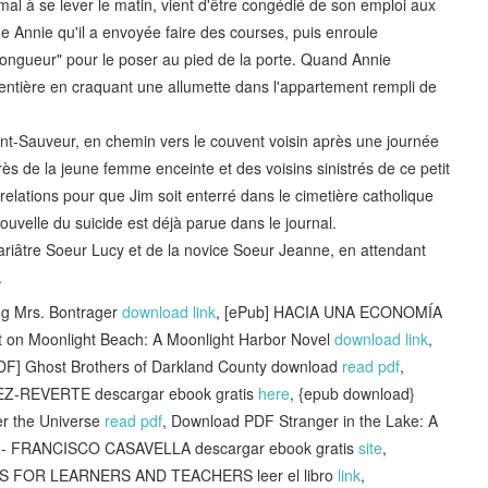
l à se lever le matin, vient d'être congédié de son emploi aux
me Annie qu'il a envoyée faire des courses, puis enroule
ongueur" pour le poser au pied de la porte. Quand Annie
 entière en craquant une allumette dans l'appartement rempli de
aint-Sauveur, en chemin vers le couvent voisin après une journée
ès de la jeune femme enceinte et des voisins sinistrés de ce petit
relations pour que Jim soit enterré dans le cimetière catholique
ouvelle du suicide est déjà parue dans le journal.
acariâtre Soeur Lucy et de la novice Soeur Jeanne, en attendant
.
g Mrs. Bontrager
download link
, [ePub] HACIA UNA ECONOMÍA
n Moonlight Beach: A Moonlight Harbor Novel
download link
,
PDF] Ghost Brothers of Darkland County download
read pdf
,
Z-REVERTE descargar ebook gratis
here
, {epub download}
er the Universe
read pdf
, Download PDF Stranger in the Lake: A
O - FRANCISCO CASAVELLA descargar ebook gratis
site
,
FOR LEARNERS AND TEACHERS leer el libro
link
,