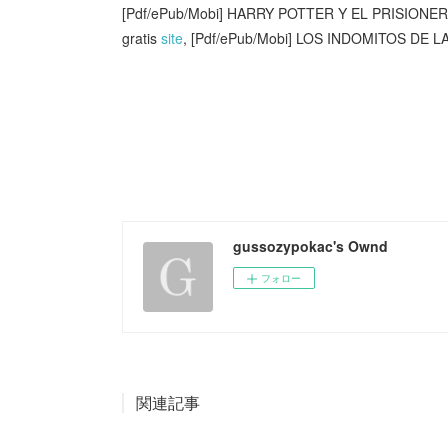
[Pdf/ePub/Mobi] HARRY POTTER Y EL PRISIONER
gratis
site
, [Pdf/ePub/Mobi] LOS INDOMITOS DE L
gussozypokac's Ownd
フォロー
関連記事