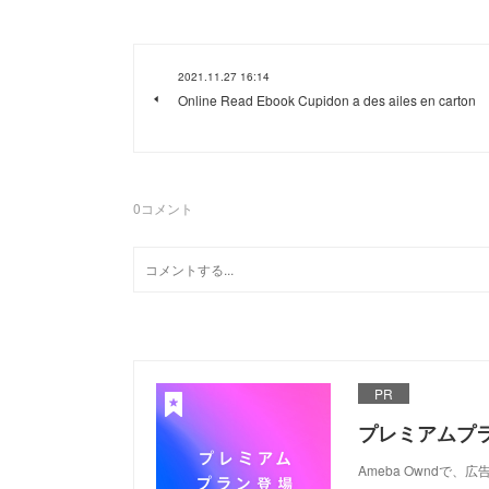
2021.11.27 16:14
Online Read Ebook Cupidon a des ailes en carton
0
コメント
PR
プレミアムプ
Ameba Ownd